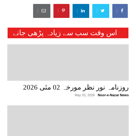
اس وقت سب سے زیادہ پڑھی جانے
والی خبریں :
روزنامہ نور نظر مورخہ 02 مئی 2026
May 02, 2026
Noor-e-Nazar News