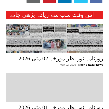
اس وقت سب سے زیادہ پڑھی جانے
والی خبریں :
روزنامہ نور نظر مورخہ 02 مئی 2026
May 02, 2026
Noor-e-Nazar News
روزنامہ نور نظر مورخہ 01 مئی 2026